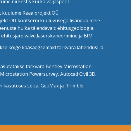
ume nii Eestis kui ka väljaspool.
st kuulume Reaalprojekt OÜ
jekt OÜ kontserni kuuluvusega lisandub meie
eenuste hulka täiendavalt: ehitusgeoloogia,
ehitusjärelvalve,laserskaneerimine ja BIM.
kse kõige kaasaegsemaid tarkvara lahendusi ja
.
asutatakse tarkvara Bentley Microstation
 Microstation Powersurvey, Autocad Civil 3D.
n kasutuses Leica, GeoMax ja Trimble