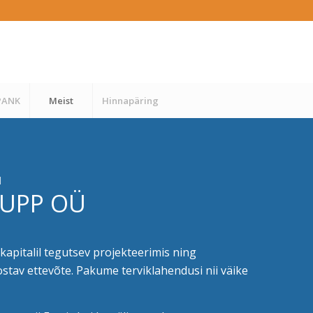
PANK
Meist
Hinnapäring
d
RUPP OÜ
kapitalil tegutsev projekteerimis ning
eostav ettevõte. Pakume terviklahendusi nii väike