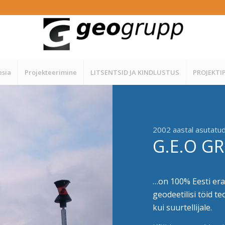
sia
Projekteerimine
LITSENTSID JA KINDLUSTUS
PROJEKTI
2002 aastal asutatu
G.E.O G
…on 100% Eesti era
geodeetilisi töid t
kui suurtellijale.