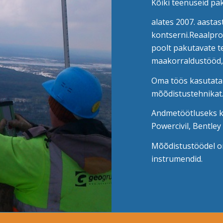
Kõiki teenuseid pak
alates 2007. aasta
kontserni.Reaalpro
poolt pakutavate t
maakorraldustööd, 
Oma töös kasutata
mõõdistustehnikat
Andmetöötluseks k
Powercivil, Bentley
Mõõdistustöödel o
instrumendid.